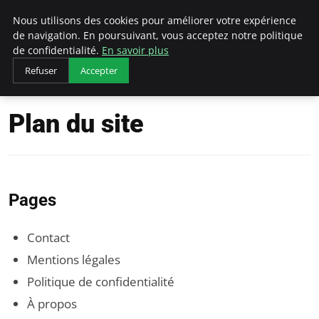
LECFCM
Nous utilisons des cookies pour améliorer votre expérience
de navigation. En poursuivant, vous acceptez notre politique
de confidentialité.
En savoir plus
Refuser
Accepter
Accueil
Plan du site
Plan du site
Pages
Contact
Mentions légales
Politique de confidentialité
À propos