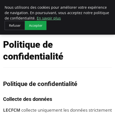
LECFCM
Nous utilisons des cookies pour améliorer votre expérience
de navigation. En poursuivant, vous acceptez notre politique
de confidentialité.
En savoir plus
Refuser
Accepter
Accueil
Politique de confidentialité
Politique de
confidentialité
Politique de confidentialité
Collecte des données
LECFCM
collecte uniquement les données strictement