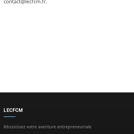
contact@lecfcm.fr
.
LECFCM
Réussissez votre aventure entrepreneuriale