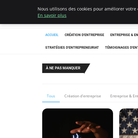
Nous utilisons des cookies pour améliorer votre 
LECFCM
En savoir plus
ACCUEIL
CRÉATION D'ENTREPRISE
ENTREPRISE & E
STRATÉGIES D'ENTREPRENEURIAT
TÉMOIGNAGES D'EN
À NE PAS MANQUER
Tous
Création d'entreprise
Entreprise & En