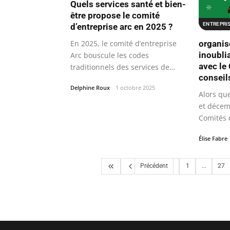
Quels services santé et bien-
être propose le comité
ENTREPRI
d’entreprise arc en 2025 ?
organise
En 2025, le comité d’entreprise
inoubli
Arc bouscule les codes
avec le
traditionnels des services de
conseil
santé et de…
Delphine Roux
1 octobre 2025
Alors qu
et décem
Comités d
celui…
Élise Fabre
Précédent
1
...
27