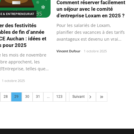
Comment réserver facilement
un séjour avec le comité
SE & ENTREPRENEURIAT
d’entreprise Loxam en 2025 ?
r des festivités
Pour les salariés de Loxam,
ables de fin d’année
planifier des vacances à des tarifs
 CE Auchan : idées et
avantageux est devenu un vrai
s pour 2025
jeu…
Vincent Dufour
1 octobre 2025
e les mois de novembre
bre approchent, les
’Entreprise, telles que
1 octobre 2025
28
29
30
31
...
123
Suivant