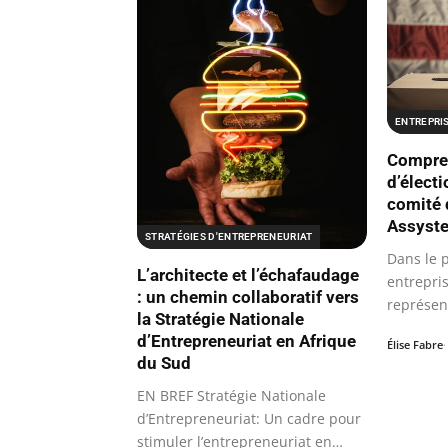
ENTREPRI
Compren
d’élect
comité 
Assyst
STRATÉGIES D'ENTREPRENEURIAT
Dans le 
L’architecte et l’échafaudage
entrepris
: un chemin collaboratif vers
représen
la Stratégie Nationale
sein des
d’Entrepreneuriat en Afrique
Élise Fabre
du Sud
EN BREF Stratégie Nationale
d’Entrepreneuriat: Un cadre pour
stimuler l’entrepreneuriat en