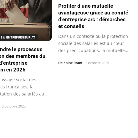
Profiter d’une mutuelle
avantageuse grâce au comité
d’entreprise arc : démarches
et conseils
Dans un contexte où la protection
SE & ENTREPRENEURIAT
sociale des salariés est au cœur
dre le processus
des préoccupations, la mutuelle…
ion des membres du
d’entreprise
Delphine Roux
2 octobre 2025
em en 2025
paysage social des
es françaises, la
tation des salariés au
…
2 octobre 2025