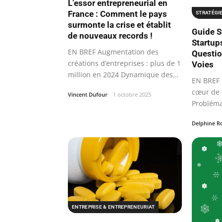
L’essor entrepreneurial en
France : Comment le pays
STRATÉGI
surmonte la crise et établit
Guide S
de nouveaux records !
Startup
EN BREF Augmentation des
Questio
créations d’entreprises : plus de 1
Voies
million en 2024 Dynamique des…
EN BREF P
cœur de 
Vincent Dufour
1 octobre 2025
Probléma
le fit…
Delphine R
ENTREPRISE & ENTREPRENEURIAT