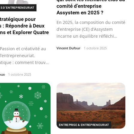
comité d’entreprise
ES D'ENTREPRENEURIAT
Assystem en 2025 ?
tratégique pour
En 2025, la composition du comité
s : Répondre à Deux
d’entreprise (CE) d’Assystem
ns et Explorer Quatre
incarne un équilibre réfléchi
entre…
assion et créativité au
Vincent Dufour
1 octobre 2025
l’entrepreneuriat.
tique : comment trouver
oux
1 octobre 2025
ENTREPRISE & ENTREPRENEURIAT