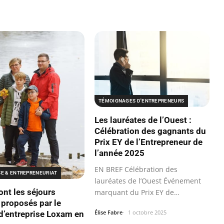
TÉMOIGNAGES D'ENTREPRENEURS
Les lauréates de l’Ouest :
Célébration des gagnants du
Prix EY de l’Entrepreneur de
l’année 2025
EN BREF Célébration des
SE & ENTREPRENEURIAT
lauréates de l’Ouest Événement
ont les séjours
marquant du Prix EY de
 proposés par le
l’Entrepreneur de…
Élise Fabre
1 octobre 2025
d’entreprise Loxam en