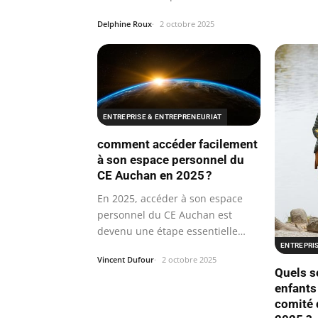
Afrique…
Delphine Roux
2 octobre 2025
ENTREPRISE & ENTREPRENEURIAT
comment accéder facilement
à son espace personnel du
CE Auchan en 2025 ?
En 2025, accéder à son espace
personnel du CE Auchan est
devenu une étape essentielle
pour tout…
ENTREPRI
Vincent Dufour
2 octobre 2025
Quels s
enfants
comité 