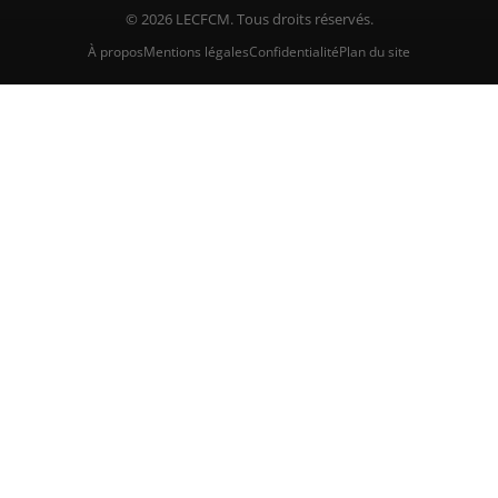
© 2026 LECFCM. Tous droits réservés.
À propos
Mentions légales
Confidentialité
Plan du site