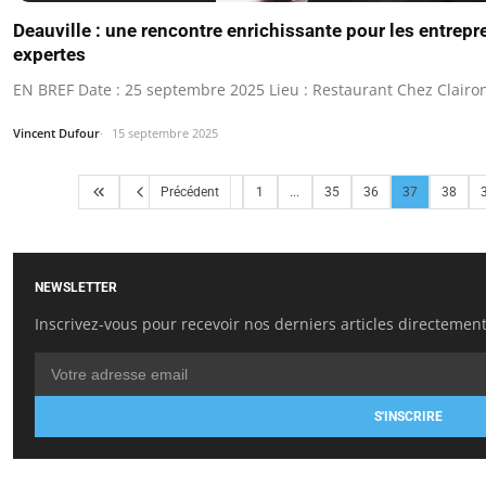
Deauville : une rencontre enrichissante pour les entrep
expertes
EN BREF Date : 25 septembre 2025 Lieu : Restaurant Chez Clairon
Vincent Dufour
15 septembre 2025
Précédent
1
...
35
36
37
38
NEWSLETTER
Inscrivez-vous pour recevoir nos derniers articles directement
S'INSCRIRE