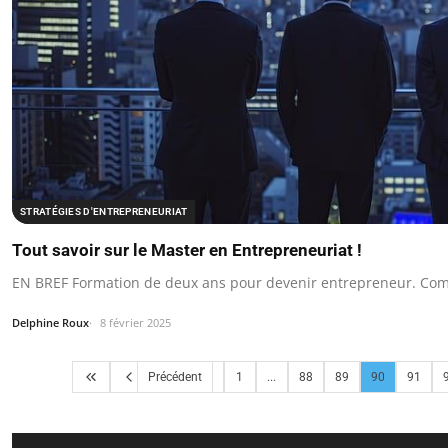
STRATÉGIES D'ENTREPRENEURIAT
Tout savoir sur le Master en Entrepreneuriat !
EN BREF Formation de deux ans pour devenir entrepreneur. Co
Delphine Roux
8 février 2025
Précédent
1
...
88
89
90
91