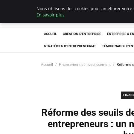
Nous utilisons des cookies pour améliorer votre 
LECFCM
En savoir plus
ACCUEIL
CRÉATION D'ENTREPRISE
ENTREPRISE & E
STRATÉGIES D'ENTREPRENEURIAT
TÉMOIGNAGES D'EN
Accueil
Financement et investissement
Réforme d
FINAN
Réforme des seuils d
entrepreneurs : un 