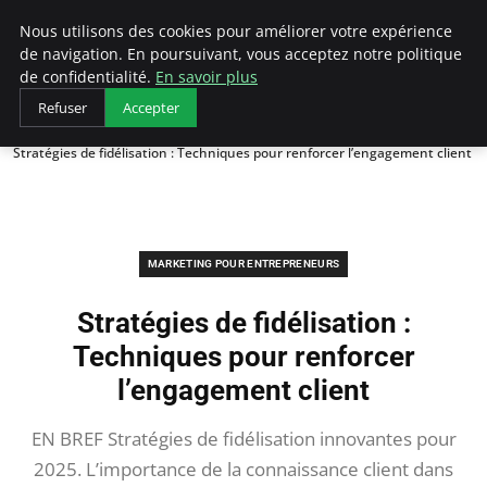
LECFCM
Nous utilisons des cookies pour améliorer votre expérience
de navigation. En poursuivant, vous acceptez notre politique
de confidentialité.
En savoir plus
Refuser
Accepter
Accueil
Marketing pour entrepreneurs
Stratégies de fidélisation : Techniques pour renforcer l’engagement client
MARKETING POUR ENTREPRENEURS
Stratégies de fidélisation :
Techniques pour renforcer
l’engagement client
EN BREF Stratégies de fidélisation innovantes pour
2025. L’importance de la connaissance client dans