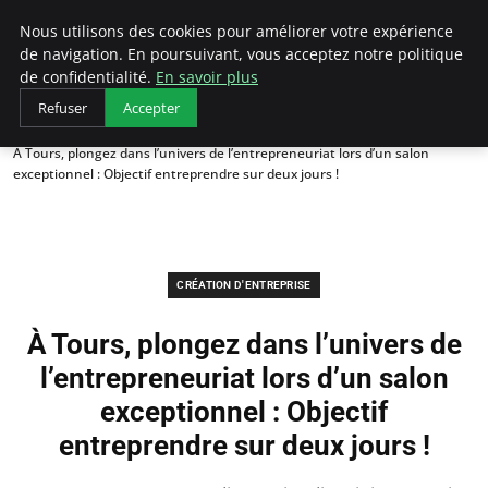
LECFCM
Nous utilisons des cookies pour améliorer votre expérience
de navigation. En poursuivant, vous acceptez notre politique
de confidentialité.
En savoir plus
Refuser
Accepter
Accueil
Création d'entreprise
À Tours, plongez dans l’univers de l’entrepreneuriat lors d’un salon
exceptionnel : Objectif entreprendre sur deux jours !
CRÉATION D'ENTREPRISE
À Tours, plongez dans l’univers de
l’entrepreneuriat lors d’un salon
exceptionnel : Objectif
entreprendre sur deux jours !