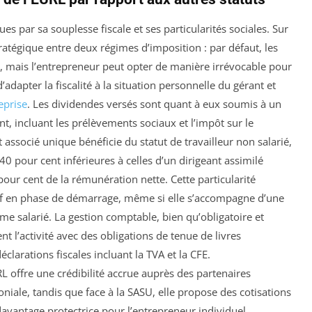
es par sa souplesse fiscale et ses particularités sociales. Sur
stratégique entre deux régimes d’imposition : par défaut, les
u, mais l’entrepreneur peut opter de manière irrévocable pour
’adapter la fiscalité à la situation personnelle du gérant et
eprise
. Les dividendes versés sont quant à eux soumis à un
t, incluant les prélèvements sociaux et l’impôt sur le
 associé unique bénéficie du statut de travailleur non salarié,
0 pour cent inférieures à celles d’un dirigeant assimilé
our cent de la rémunération nette. Cette particularité
if en phase de démarrage, même si elle s’accompagne d’une
e salarié. La gestion comptable, bien qu’obligatoire et
 l’activité avec des obligations de tenue de livres
clarations fiscales incluant la TVA et la CFE.
L offre une crédibilité accrue auprès des partenaires
niale, tandis que face à la SASU, elle propose des cotisations
davantage protectrice pour l’entrepreneur individuel.