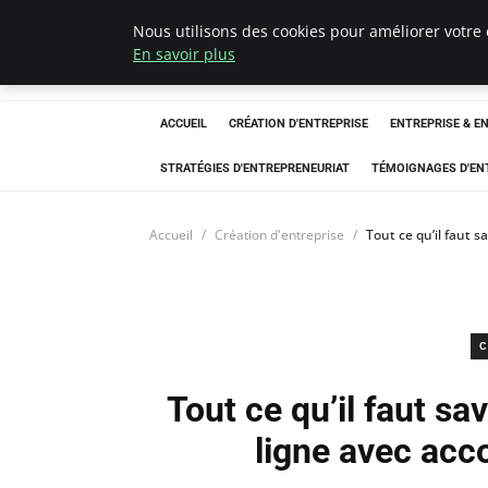
Nous utilisons des cookies pour améliorer votre 
LECFCM
En savoir plus
ACCUEIL
CRÉATION D'ENTREPRISE
ENTREPRISE & E
STRATÉGIES D'ENTREPRENEURIAT
TÉMOIGNAGES D'EN
Accueil
Création d'entreprise
Tout ce qu’il faut 
C
Tout ce qu’il faut sa
ligne avec ac