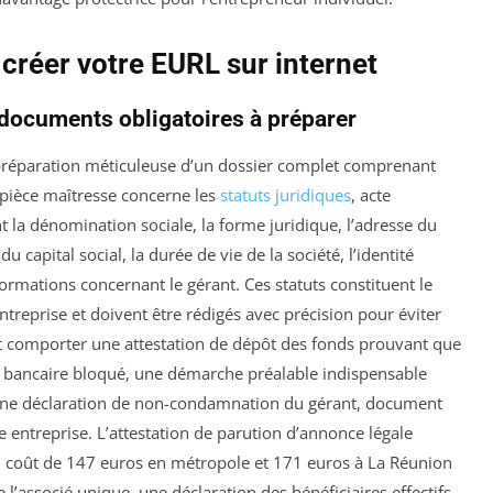
 créer votre EURL sur internet
s documents obligatoires à préparer
a préparation méticuleuse d’un dossier complet comprenant
 pièce maîtresse concerne les
statuts juridiques
, acte
la dénomination sociale, la forme juridique, l’adresse du
 du capital social, la durée de vie de la société, l’identité
formations concernant le gérant. Ces statuts constituent le
ntreprise et doivent être rédigés avec précision pour éviter
ent comporter une attestation de dépôt des fonds prouvant que
e bancaire bloqué, une démarche préalable indispensable
a une déclaration de non-condamnation du gérant, document
ne entreprise. L’attestation de parution d’annonce légale
un coût de 147 euros en métropole et 171 euros à La Réunion
 l’associé unique, une déclaration des bénéficiaires effectifs