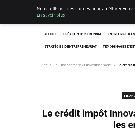
Nous utilisons des cookies pour améliorer votre 
LECFCM
En savoir plus
ACCUEIL
CRÉATION D'ENTREPRISE
ENTREPRISE & E
STRATÉGIES D'ENTREPRENEURIAT
TÉMOIGNAGES D'EN
Accueil
Financement et investissement
Le crédit 
FINAN
Le crédit impôt innova
les 