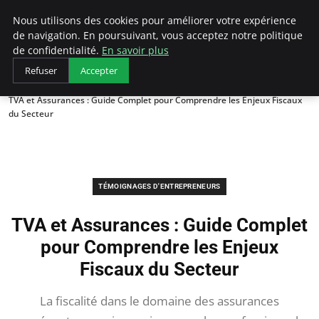
LECFCM
Nous utilisons des cookies pour améliorer votre expérience
de navigation. En poursuivant, vous acceptez notre politique
de confidentialité.
En savoir plus
Refuser
Accepter
Accueil
Témoignages d'entrepreneurs
TVA et Assurances : Guide Complet pour Comprendre les Enjeux Fiscaux
du Secteur
TÉMOIGNAGES D'ENTREPRENEURS
TVA et Assurances : Guide Complet
pour Comprendre les Enjeux
Fiscaux du Secteur
La fiscalité dans le domaine des assurances