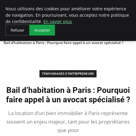
LECFCM
Nous utilisons des cookies pour améliorer votre expérience
de navigation. En poursuivant, vous acceptez notre politique
de confidentialité.
En savoir plus
Refuser
Accepter
Accueil
Témoignages d'entrepreneurs
Bail d’habitation à Paris : Pourquoi faire appel à un avocat spécialisé ?
TÉMOIGNAGES D'ENTREPRENEURS
Bail d’habitation à Paris : Pourquoi
faire appel à un avocat spécialisé ?
La location d’un bien immobilier à Paris représente
souvent un enjeu majeur, tant pour les propriétaires
que pour