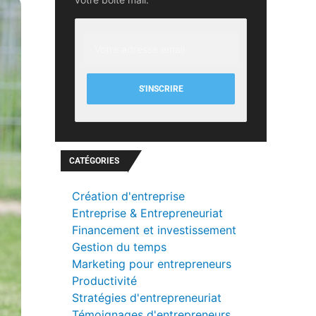
pension de réversion en 2025 ?
es au veuvage, soulevant de
S'INSCRIRE
CATÉGORIES
Création d'entreprise
Entreprise & Entrepreneuriat
Financement et investissement
Gestion du temps
Marketing pour entrepreneurs
Productivité
Stratégies d'entrepreneuriat
Témoignages d'entrepreneurs