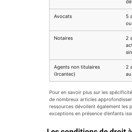
dé
Avocats
5 
ou
Notaires
2 
ac
si
Agents non titulaires
2 
(Ircantec)
au
Pour en savoir plus sur les spécifici
de nombreux articles approfondisse
ressources dévoilent également les p
exceptions en présence d’enfants iss
Les conditions de droit à