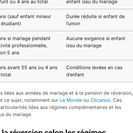
funt ou 4 ans au total
enfant issu du mariage
ans (sauf enfant mineur
Durée réduite si enfant de
 étudiant)
l’union
ans si mariage pendant
Aucune exigence si enfant
tivité professionnelle,
issu du mariage
non 5 ans
ans avant 55 ans ou 4 ans
Conditions levées en cas
 total
d’enfant
tés liées aux années de mariage et à la pension de réversion,
nt ce sujet, notamment sur
Le Monde
ou
Clicanoo
. Ces
articularités liées aux régimes complémentaires et les
us du mariage.
 la réversion selon les régimes