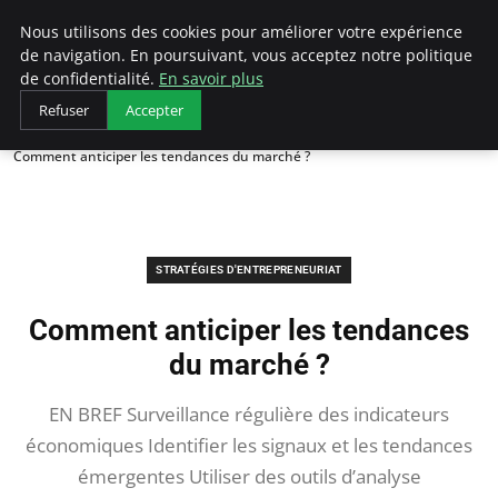
LECFCM
Nous utilisons des cookies pour améliorer votre expérience
de navigation. En poursuivant, vous acceptez notre politique
de confidentialité.
En savoir plus
Refuser
Accepter
Accueil
Stratégies d'entrepreneuriat
Comment anticiper les tendances du marché ?
STRATÉGIES D'ENTREPRENEURIAT
Comment anticiper les tendances
du marché ?
EN BREF Surveillance régulière des indicateurs
économiques Identifier les signaux et les tendances
émergentes Utiliser des outils d’analyse