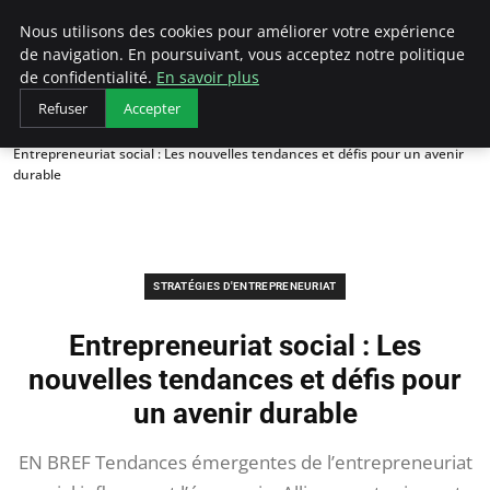
LECFCM
Nous utilisons des cookies pour améliorer votre expérience
de navigation. En poursuivant, vous acceptez notre politique
de confidentialité.
En savoir plus
Refuser
Accepter
Accueil
Stratégies d'entrepreneuriat
Entrepreneuriat social : Les nouvelles tendances et défis pour un avenir
durable
STRATÉGIES D'ENTREPRENEURIAT
Entrepreneuriat social : Les
nouvelles tendances et défis pour
un avenir durable
EN BREF Tendances émergentes de l’entrepreneuriat