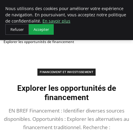
LECFCM
Nous utilisons des cookies pour améliorer votre expérience
de navigation. En poursuivant, vous acceptez notre politique
de confidentialité.
En savoir plus
Refuser
Accepter
Accueil
Financement et investissement
Explorer les opportunités de financement
FINANCEMENT ET INVESTISSEMENT
Explorer les opportunités de
financement
EN BREF Financement : Identifier diverses sources
disponibles. Opportunités : Explorer les alternatives au
financement traditionnel. Recherche :