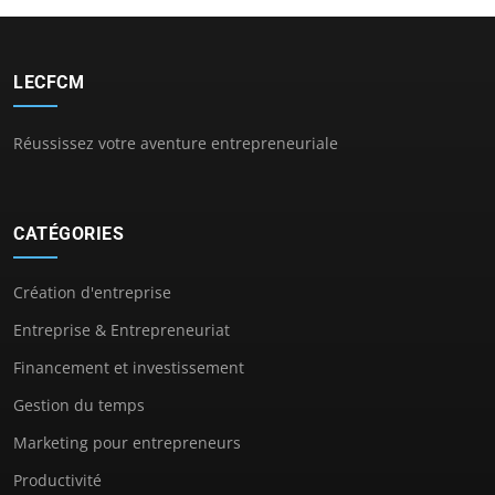
LECFCM
Réussissez votre aventure entrepreneuriale
CATÉGORIES
Création d'entreprise
Entreprise & Entrepreneuriat
Financement et investissement
Gestion du temps
Marketing pour entrepreneurs
Productivité