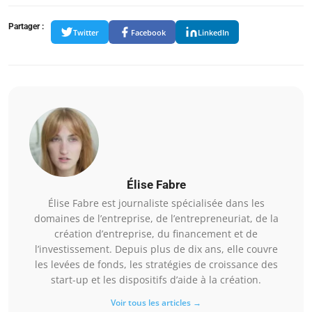
Partager :
Twitter
Facebook
LinkedIn
Élise Fabre
Élise Fabre est journaliste spécialisée dans les
domaines de l’entreprise, de l’entrepreneuriat, de la
création d’entreprise, du financement et de
l’investissement. Depuis plus de dix ans, elle couvre
les levées de fonds, les stratégies de croissance des
start-up et les dispositifs d’aide à la création.
Voir tous les articles →