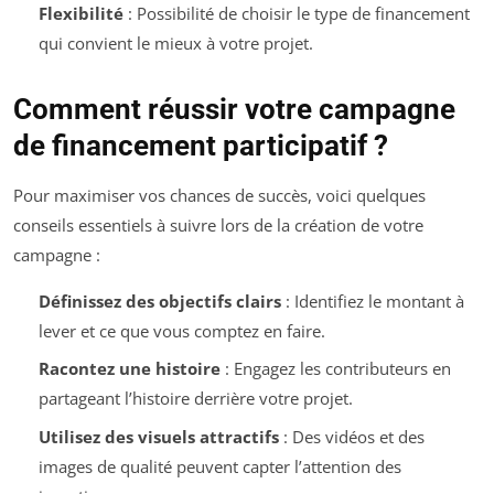
Flexibilité
: Possibilité de choisir le type de financement
qui convient le mieux à votre projet.
Comment réussir votre campagne
de financement participatif ?
Pour maximiser vos chances de succès, voici quelques
conseils essentiels à suivre lors de la création de votre
campagne :
Définissez des objectifs clairs
: Identifiez le montant à
lever et ce que vous comptez en faire.
Racontez une histoire
: Engagez les contributeurs en
partageant l’histoire derrière votre projet.
Utilisez des visuels attractifs
: Des vidéos et des
images de qualité peuvent capter l’attention des