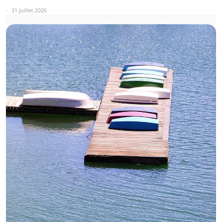
31 juillet 2026