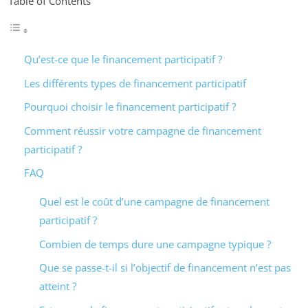
Table of Contents
Qu’est-ce que le financement participatif ?
Les différents types de financement participatif
Pourquoi choisir le financement participatif ?
Comment réussir votre campagne de financement
participatif ?
FAQ
Quel est le coût d’une campagne de financement
participatif ?
Combien de temps dure une campagne typique ?
Que se passe-t-il si l’objectif de financement n’est pas
atteint ?