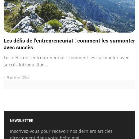
Les défis de l’entrepreneuriat : comment les surmonter
avec succès
Les défis de l’entrepreneuriat : comment les surmonter avec
succès Introduction…
8 janvier 2026
NEWSLETTER
Inscrivez-vous pour recevoir nos derniers articles
directement dans votre boîte mail.