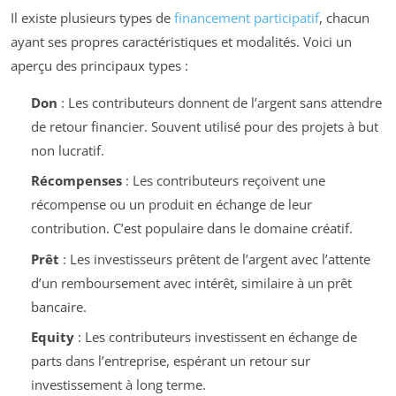
Il existe plusieurs types de
financement participatif
, chacun
ayant ses propres caractéristiques et modalités. Voici un
aperçu des principaux types :
Don
: Les contributeurs donnent de l’argent sans attendre
de retour financier. Souvent utilisé pour des projets à but
non lucratif.
Récompenses
: Les contributeurs reçoivent une
récompense ou un produit en échange de leur
contribution. C’est populaire dans le domaine créatif.
Prêt
: Les investisseurs prêtent de l’argent avec l’attente
d’un remboursement avec intérêt, similaire à un prêt
bancaire.
Equity
: Les contributeurs investissent en échange de
parts dans l’entreprise, espérant un retour sur
investissement à long terme.