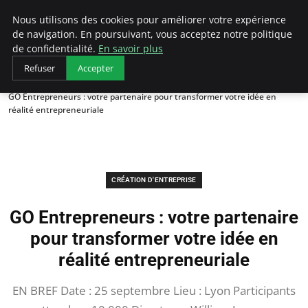
LECFCM
Nous utilisons des cookies pour améliorer votre expérience
de navigation. En poursuivant, vous acceptez notre politique
de confidentialité.
En savoir plus
Refuser
Accepter
Accueil
Création d'entreprise
GO Entrepreneurs : votre partenaire pour transformer votre idée en
réalité entrepreneuriale
CRÉATION D'ENTREPRISE
GO Entrepreneurs : votre partenaire
pour transformer votre idée en
réalité entrepreneuriale
EN BREF Date : 25 septembre Lieu : Lyon Participants