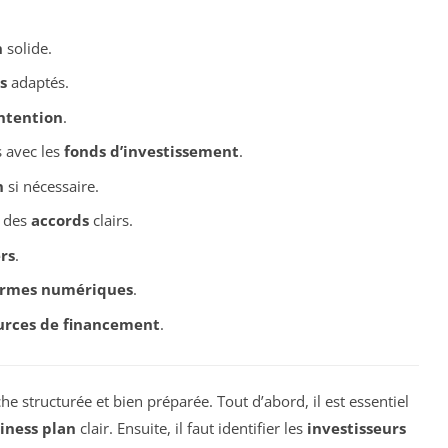
n
solide.
s
adaptés.
intention
.
 avec les
fonds d’investissement
.
n
si nécessaire.
e des
accords
clairs.
rs
.
ormes numériques
.
urces de financement
.
e structurée et bien préparée. Tout d’abord, il est essentiel
iness plan
clair. Ensuite, il faut identifier les
investisseurs