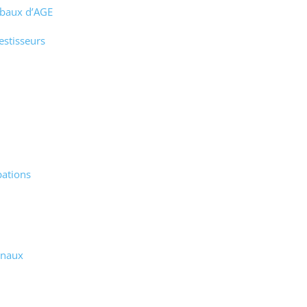
rbaux d’AGE
estisseurs
pations
inaux