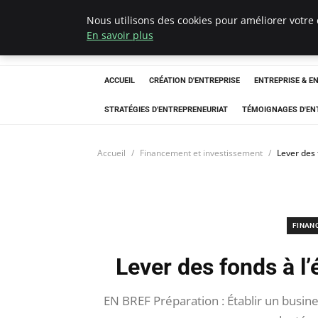
Nous utilisons des cookies pour améliorer votre 
LECFCM
En savoir plus
ACCUEIL
CRÉATION D'ENTREPRISE
ENTREPRISE & E
STRATÉGIES D'ENTREPRENEURIAT
TÉMOIGNAGES D'EN
Accueil
Financement et investissement
Lever des 
FINAN
Lever des fonds à l’
EN BREF Préparation : Établir un busines