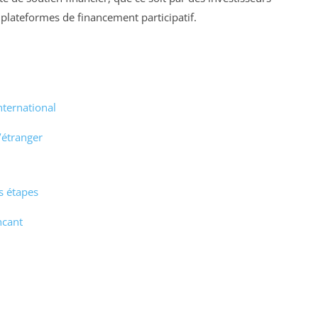
 plateformes de financement participatif.
ternational
’étranger
s étapes
ncant