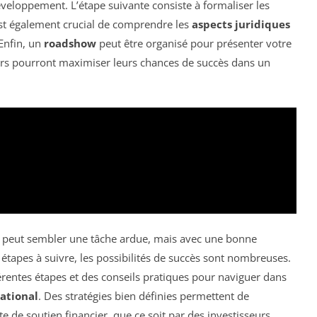
éveloppement. L’étape suivante consiste à formaliser les
l est également crucial de comprendre les
aspects juridiques
 Enfin, un
roadshow
peut être organisé pour présenter votre
eurs pourront maximiser leurs chances de succès dans un
er peut sembler une tâche ardue, mais avec une bonne
étapes à suivre, les possibilités de succès sont nombreuses.
férentes étapes et des conseils pratiques pour naviguer dans
ational
. Des stratégies bien définies permettent de
e de soutien financier, que ce soit par des investisseurs