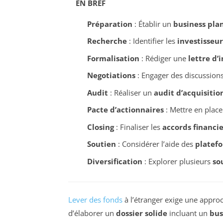
EN BREF
Préparation
: Établir un
business pla
Recherche
: Identifier les
investisseur
Formalisation
: Rédiger une
lettre d’
Negotiations
: Engager des discussions
Audit
: Réaliser un
audit d’acquisitio
Pacte d’actionnaires
: Mettre en plac
Closing
: Finaliser les
accords financie
Soutien
: Considérer l’aide des
platef
Diversification
: Explorer plusieurs
so
Lever des fonds
à l’étranger exige une approch
d’élaborer un
dossier solide
incluant un
bus