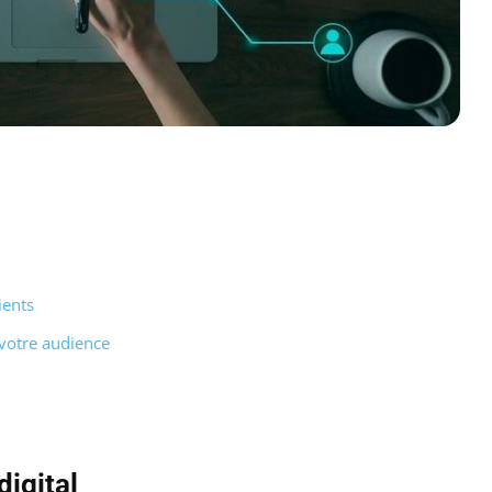
ients
 votre audience
igital