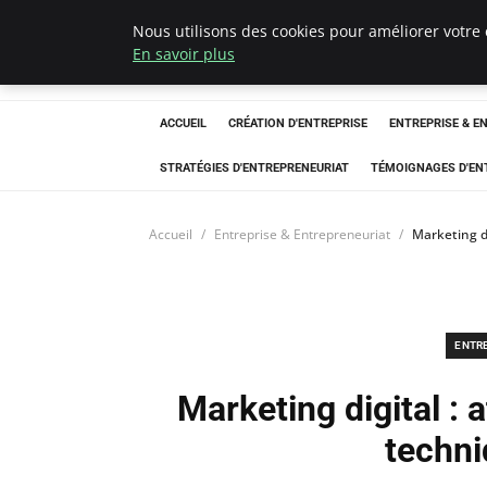
Nous utilisons des cookies pour améliorer votre 
LECFCM
En savoir plus
ACCUEIL
CRÉATION D'ENTREPRISE
ENTREPRISE & E
STRATÉGIES D'ENTREPRENEURIAT
TÉMOIGNAGES D'EN
Accueil
Entreprise & Entrepreneuriat
Marketing di
ENTR
Marketing digital : a
techni