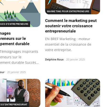
MARKETING POUR ENTREPRENEURS
Comment le marketing peut
GES D'ENTREPRENEURS
soutenir votre croissance
entrepreneuriale
nages
preneurs sur le
EN BREF Marketing : moteur
ppement durable
essentiel de la croissance de
votre entreprise.
Témoignages inspirants
reneurs sur le
Delphine Roux
20 janvier 2025
ement durable Succès
rises…
four
20 janvier 2025
ES D'ENTREPRENEURIAT