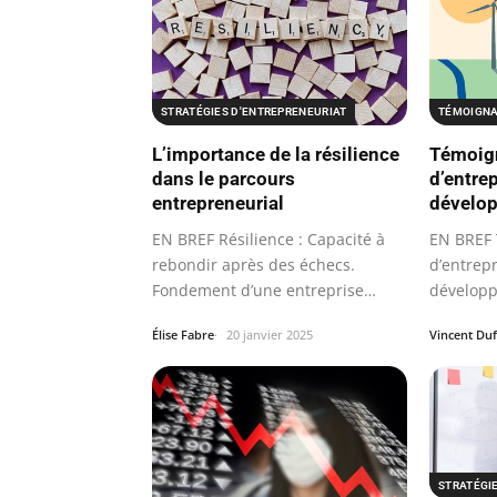
STRATÉGIES D'ENTREPRENEURIAT
TÉMOIGNA
L’importance de la résilience
Témoig
dans le parcours
d’entre
entrepreneurial
dévelo
EN BREF Résilience : Capacité à
EN BREF 
rebondir après des échecs.
d’entrep
Fondement d’une entreprise
développ
prospère.
d’entrep
Élise Fabre
20 janvier 2025
Vincent Du
STRATÉGI