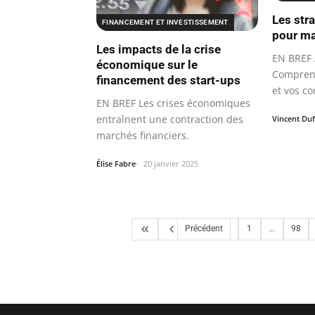
Les str
FINANCEMENT ET INVESTISSEMENT
pour ma
Les impacts de la crise
EN BREF 
économique sur le
Compren
financement des start-ups
et vos co
EN BREF Les crises économiques
entraînent une contraction des
Vincent Du
marchés financiers.
Élise Fabre
20 janvier 2025
Précédent
1
...
98