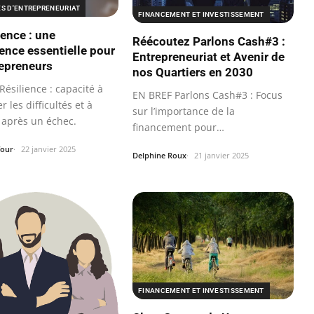
ES D'ENTREPRENEURIAT
FINANCEMENT ET INVESTISSEMENT
ience : une
Réécoutez Parlons Cash#3 :
nce essentielle pour
Entrepreneuriat et Avenir de
repreneurs
nos Quartiers en 2030
ésilience : capacité à
EN BREF Parlons Cash#3 : Focus
 les difficultés et à
sur l’importance de la
 après un échec.
financement pour
l’entrepreneuriat.
four
22 janvier 2025
Delphine Roux
21 janvier 2025
FINANCEMENT ET INVESTISSEMENT