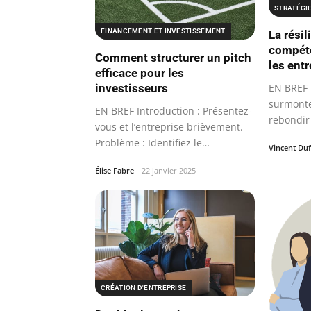
STRATÉGI
FINANCEMENT ET INVESTISSEMENT
La résil
compéte
Comment structurer un pitch
les ent
efficace pour les
investisseurs
EN BREF R
surmonter
EN BREF Introduction : Présentez-
rebondir
vous et l’entreprise brièvement.
Problème : Identifiez le
Vincent Du
problème…
Élise Fabre
22 janvier 2025
CRÉATION D'ENTREPRISE