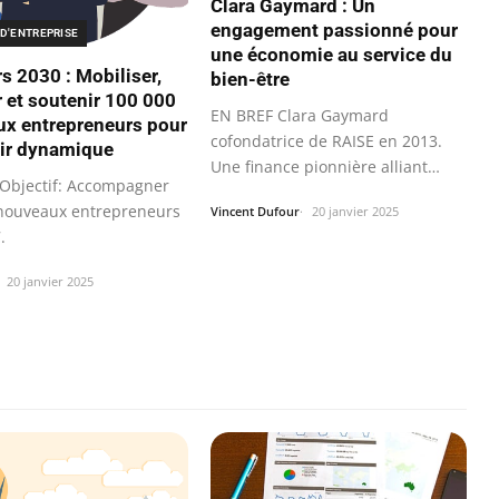
Clara Gaymard : Un
engagement passionné pour
D'ENTREPRISE
une économie au service du
rs 2030 : Mobiliser,
bien-être
r et soutenir 100 000
EN BREF Clara Gaymard
x entrepreneurs pour
cofondatrice de RAISE en 2013.
ir dynamique
Une finance pionnière alliant
Objectif: Accompagner
performance et…
nouveaux entrepreneurs
Vincent Dufour
20 janvier 2025
.
20 janvier 2025