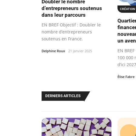
Doubler le nombre
d’entrepreneurs soutenus
CRÉATION 
dans leur parcours
Quartie
EN BREF Objectif : Doubler le
finance
nombre d’entrepreneurs
nouveau
soutenus en France.
un aven
EN BREF 
Delphine Roux
21 janvier 2025
100 000 
d’ici 2027
Élise Fabre
DERNIERS ARTICLES