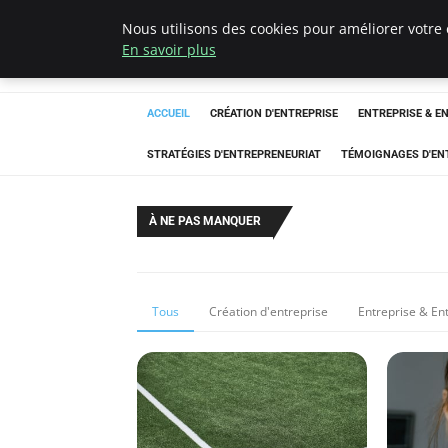
Nous utilisons des cookies pour améliorer votre 
LECFCM
En savoir plus
ACCUEIL
CRÉATION D'ENTREPRISE
ENTREPRISE & E
STRATÉGIES D'ENTREPRENEURIAT
TÉMOIGNAGES D'EN
À NE PAS MANQUER
Tous
Création d'entreprise
Entreprise & En