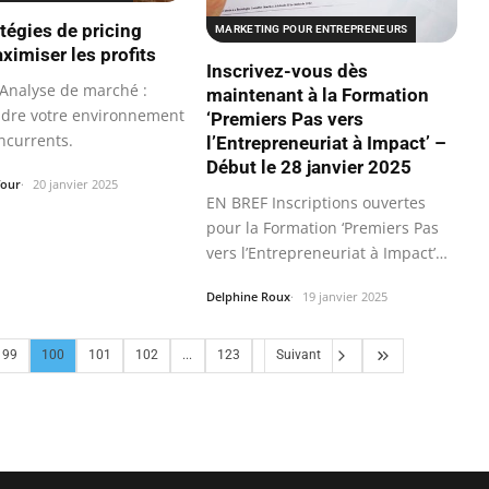
atégies de pricing
MARKETING POUR ENTREPRENEURS
ximiser les profits
Inscrivez-vous dès
Analyse de marché :
maintenant à la Formation
dre votre environnement
‘Premiers Pas vers
ncurrents.
l’Entrepreneuriat à Impact’ –
Début le 28 janvier 2025
four
20 janvier 2025
EN BREF Inscriptions ouvertes
pour la Formation ‘Premiers Pas
vers l’Entrepreneuriat à Impact’…
Delphine Roux
19 janvier 2025
99
100
101
102
...
123
Suivant