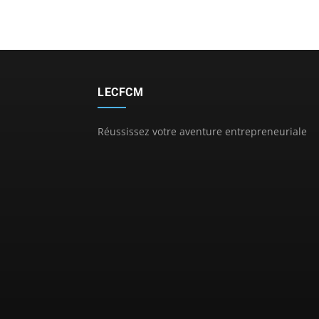
LECFCM
Réussissez votre aventure entrepreneuriale