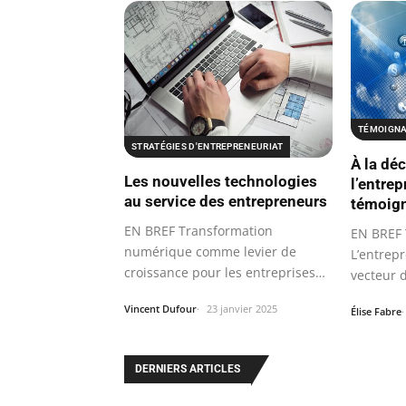
TÉMOIGNA
STRATÉGIES D'ENTREPRENEURIAT
À la dé
Les nouvelles technologies
l’entrep
au service des entrepreneurs
témoig
EN BREF Transformation
EN BREF 
numérique comme levier de
L’entrep
croissance pour les entreprises
vecteur 
françaises.
Vincent Dufour
23 janvier 2025
Élise Fabre
DERNIERS ARTICLES