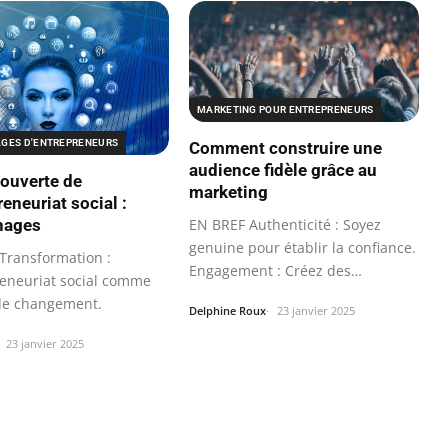
MARKETING POUR ENTREPRENEURS
GES D'ENTREPRENEURS
Comment construire une
audience fidèle grâce au
couverte de
marketing
reneuriat social :
EN BREF Authenticité : Soyez
nages
genuine pour établir la confiance.
Transformation :
Engagement : Créez des
reneuriat social comme
interactions…
de changement.
Delphine Roux
23 janvier 2025
23 janvier 2025