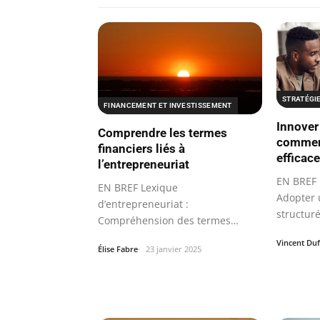
STRATÉGI
FINANCEMENT ET INVESTISSEMENT
Innover 
Comprendre les termes
comment
financiers liés à
efficac
l’entrepreneuriat
EN BREF 
EN BREF Lexique
Adopter 
d’entrepreneuriat :
structuré
Compréhension des termes
essentiels liés à la création…
Vincent Du
Élise Fabre
23 janvier 2025