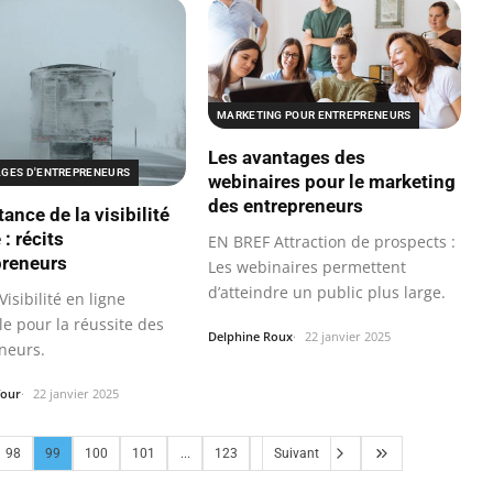
MARKETING POUR ENTREPRENEURS
Les avantages des
GES D'ENTREPRENEURS
webinaires pour le marketing
des entrepreneurs
ance de la visibilité
 : récits
EN BREF Attraction de prospects :
preneurs
Les webinaires permettent
d’atteindre un public plus large.
isibilité en ligne
le pour la réussite des
Delphine Roux
22 janvier 2025
neurs.
four
22 janvier 2025
98
99
100
101
...
123
Suivant