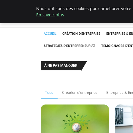
Nous utilisons des cookies pour améliorer votre 
LECFCM
En savoir plus
ACCUEIL
CRÉATION D'ENTREPRISE
ENTREPRISE & E
STRATÉGIES D'ENTREPRENEURIAT
TÉMOIGNAGES D'EN
À NE PAS MANQUER
Tous
Création d'entreprise
Entreprise & En