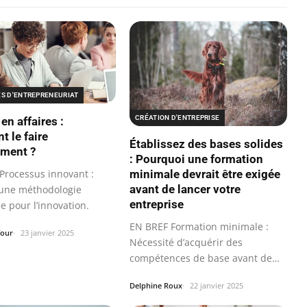
ES D'ENTREPRENEURIAT
CRÉATION D'ENTREPRISE
en affaires :
 le faire
Établissez des bases solides
ement ?
: Pourquoi une formation
minimale devrait être exigée
Processus innovant :
avant de lancer votre
une méthodologie
entreprise
e pour l’innovation.
EN BREF Formation minimale :
four
23 janvier 2025
Nécessité d’acquérir des
compétences de base avant de
créer une…
Delphine Roux
22 janvier 2025