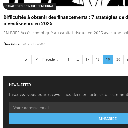
STRATÉGIES D'ENTREPRENEURIAT
Difficultés à obtenir des financements : 7 stratégies de 
investisseurs en 2025
EN BREF Accès compliqué au capital-risque en 2025 avec une bai
Élise Fabre
20 octobre 2025
Précédent
1
...
17
18
19
20
NEWSLETTER
Inscrivez-vous pour recevoir nos derniers articles directement
S'INSCRIRE