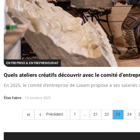
ENTREPRISE & ENTREPRENEURIAT
Quels ateliers créatifs découvrir avec le comité d’entre
En 2025, le comité d’entreprise de Loxam propose à ses salariés 
Élise Fabre
13 octobre 2025
Précédent
1
...
21
22
23
24