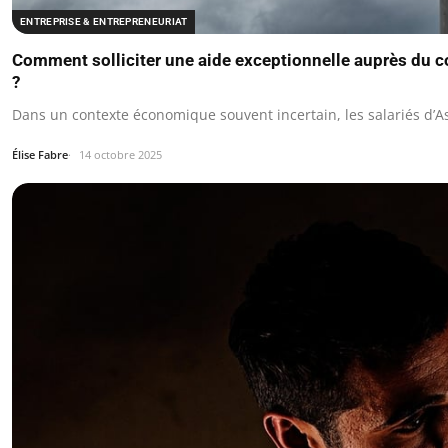
ENTREPRISE & ENTREPRENEURIAT
Comment solliciter une aide exceptionnelle auprès du 
?
Dans un contexte économique souvent incertain, les salariés d’
Élise Fabre
14 octobre 2025