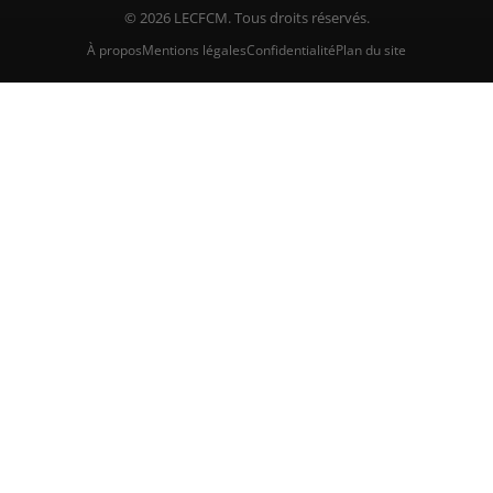
© 2026 LECFCM. Tous droits réservés.
À propos
Mentions légales
Confidentialité
Plan du site