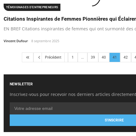
TÉMOIGNAGES D'ENTREPRENEURS
Citations Inspirantes de Femmes Pionnières qui Éclaire
EN BREF Citations inspirantes de femmes qui ont surmonté des 
Vincent Dufour
8 septembre 2025
Précédent
1
...
39
40
41
42
NEWSLETTER
Inscrivez-vous pour recevoir nos derniers articles directement
S'INSCRIRE