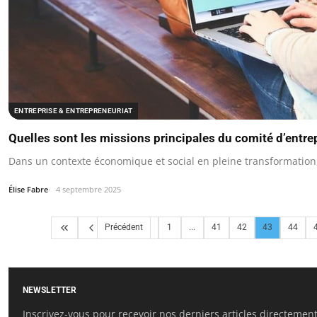
ENTREPRISE & ENTREPRENEURIAT
Quelles sont les missions principales du comité d’entre
Dans un contexte économique et social en pleine transformation
Élise Fabre
4 septembre 2025
Précédent
1
...
41
42
43
44
NEWSLETTER
Inscrivez-vous pour recevoir nos derniers articles directement