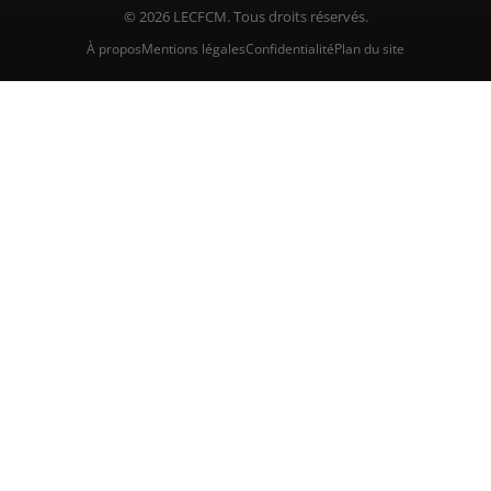
© 2026 LECFCM. Tous droits réservés.
À propos
Mentions légales
Confidentialité
Plan du site