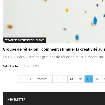
STRATÉGIES D'ENTREPRENEURIAT
Groupe de réflexion : comment stimuler la créativité au 
EN BREF Découverte des groupes de réflexion et leur impact sur la
Delphine Roux
24 avril 2025
Précédent
1
...
61
62
63
64
NEWSLETTER