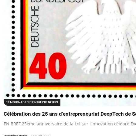
TÉMOIGNAGES D'ENTREPRENEURS
Célébration des 25 ans d’entrepreneuriat DeepTech de So
EN BREF 25ème anniversaire de la Loi sur l’innovation célébré É
Delphine Roux
27 avril 2025