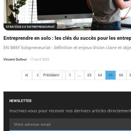
STRATÉGIES D'ENTREPRENEURIAT
Entreprendre en solo : les clés du succès pour les entre
EN BREF Solopreneuriat : définition et enjeux Vision claire et obje
Vincent Dufour
17 avril 2025
Précédent
1
...
63
64
65
66
NEWSLETTER
Inscrivez-vous pour recevoir nos derniers articles directement