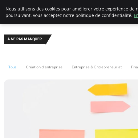
LECFCM
Nous utilisons des cookies pour améliorer votre expérience de n
poursuivant, vous acceptez notre politique de confidentialité.
En
À NE PAS MANQUER
Tous
Création d'entreprise
Entreprise & Entrepreneuriat
Fin