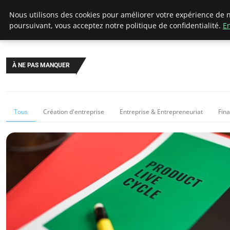
LECFCM
Nous utilisons des cookies pour améliorer votre expérience de n
poursuivant, vous acceptez notre politique de confidentialité.
En
À NE PAS MANQUER
Tous
Création d'entreprise
Entreprise & Entrepreneuriat
Fin