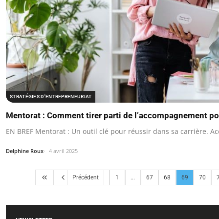
STRATÉGIES D'ENTREPRENEURIAT
Mentorat : Comment tirer parti de l’accompagnement pou
EN BREF Mentorat : Un outil clé pour réussir dans sa carrière. 
Delphine Roux
4 avril 2025
Précédent
1
...
67
68
69
70