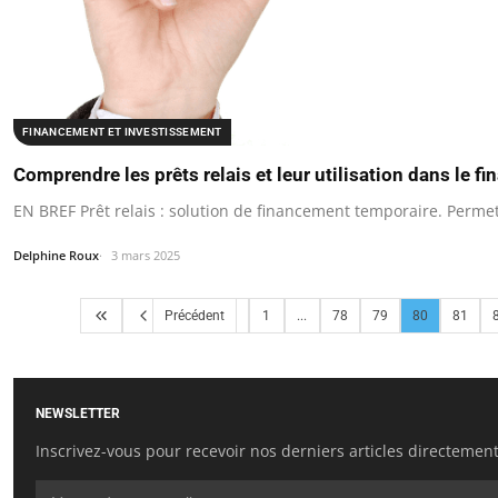
FINANCEMENT ET INVESTISSEMENT
Comprendre les prêts relais et leur utilisation dans le f
EN BREF Prêt relais : solution de financement temporaire. Perm
Delphine Roux
3 mars 2025
Précédent
1
...
78
79
80
81
NEWSLETTER
Inscrivez-vous pour recevoir nos derniers articles directement