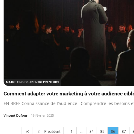
MARKETING POUR ENTREPRENEURS
Comment adapter votre marketing à votre audience cibl
EN BREF Connaissance de l’audience : Comprendre les besoins et
Vincent Dufour
19 février 2025
Précédent
1
...
84
85
86
87