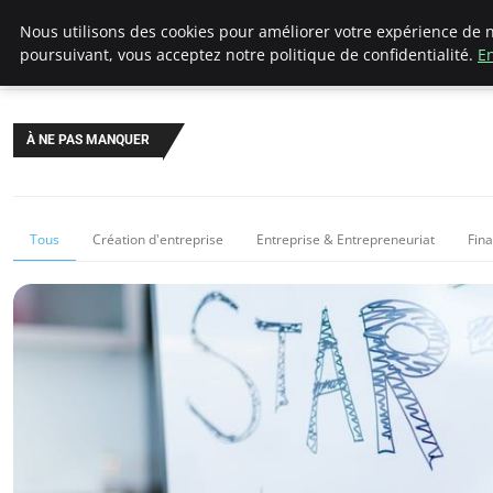
LECFCM
Nous utilisons des cookies pour améliorer votre expérience de n
poursuivant, vous acceptez notre politique de confidentialité.
En
À NE PAS MANQUER
Tous
Création d'entreprise
Entreprise & Entrepreneuriat
Fin