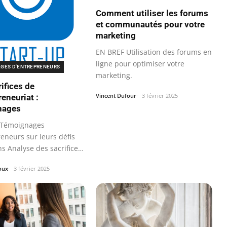
Comment utiliser les forums
et communautés pour votre
marketing
EN BREF Utilisation des forums en
ligne pour optimiser votre
GES D'ENTREPRENEURS
marketing.
ifices de
Vincent Dufour
3 février 2025
reneuriat :
nages
 Témoignages
eneurs sur leurs défis
s Analyse des sacrifices
 pour…
oux
3 février 2025