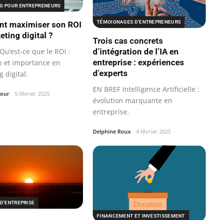
G POUR ENTREPRENEURS
TÉMOIGNAGES D'ENTREPRENEURS
t maximiser son ROI
eting digital ?
Trois cas concrets
d’intégration de l’IA en
Qu’est-ce que le ROI :
entreprise : expériences
on et importance en
d’experts
 digital.
EN BREF Intelligence Artificielle :
four
5 février 2025
évolution marquante en
entreprise.
Delphine Roux
4 février 2025
D'ENTREPRISE
FINANCEMENT ET INVESTISSEMENT