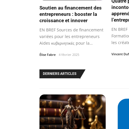
Quatre
inconto
Soutien au financement des
apprend
entrepreneurs : booster la
l’entrep
croissance et innover
EN BREF 
EN BREF Sources de financement
Formatio
variées pour les entrepreneurs
les créat
Aides κυβερνητικές pour la
création…
Vincent Du
Élise Fabre
4 février 2025
DERNIERS ARTICLES