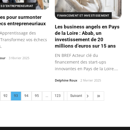
ES D'ENTREPRENEURIAT
FINANCEMENT ET INVESTISSEMENT
ies pour surmonter
ecs entrepreneuriaux
Les business angels en Pays
de la Loire : Abab, un
Apprentissage des
investissement de 20
: Transformez vos échecs
millions d’euros sur 15 ans
s.
EN BREF Acteur clé du
four
3 février 2025
financement des start-ups
innovantes en Pays de la Loire.
ABAB a investi 20
Delphine Roux
2 février 2025
92
93
94
95
...
123
Suivant