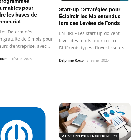
 programmes
urnables pour
Start-up : Stratégies pour
re les bases de
Éclaircir les Malentendus
reneuriat
lors des Levées de Fonds
Les Déterminés :
EN BREF Les start-up doivent
n gratuite de 6 mois pour
lever des fonds pour croître.
eurs d’entreprise, avec…
Différents types d’investisseurs…
four
4 février 2025
Delphine Roux
3 février 2025
MARKETING POUR ENTREPRENEURS