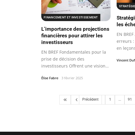
STRATÉGI
Stratég
FINANCEMENT ET INVESTISSEMENT
les éch
L’importance des projections
EN BREF 
financières pour attirer les
erreurs 
investisseurs
en leçon
EN BREF Fondamentales pour la
prise de décision des
Vincent Du
investisseurs Offrent une vision
claire de la…
Élise Fabre
3 février 2025
Précédent
1
...
91