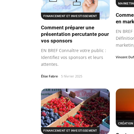
MARKETIN
Commen
FINANCEMENT ET INVESTISSEMENT
en mark
Comment préparer une
EN BREF 
présentation percutante pour
Définiti
vos sponsors
marketing
EN BREF Connaître votre public :
Identifiez vos sponsors et leurs
Vincent Du
attentes.
Élise Fabre
5 février 2025
CRÉATION 
FINANCEMENT ET INVESTISSEMENT