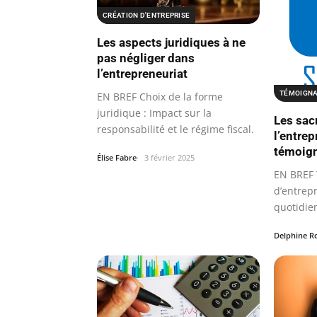
CRÉATION D'ENTREPRISE
Les aspects juridiques à ne
pas négliger dans
l’entrepreneuriat
TÉMOIGNA
EN BREF Choix de la forme
juridique : Impact sur la
Les sacr
responsabilité et le régime fiscal.
l’entrep
témoig
Élise Fabre
3 février 2025
EN BREF
d’entrepr
quotidien
engagés
Delphine R