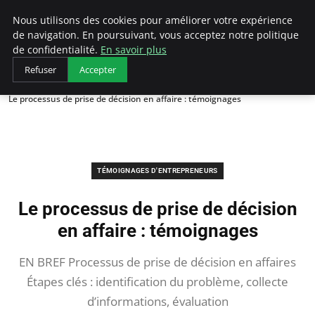
LECFCM
Nous utilisons des cookies pour améliorer votre expérience
de navigation. En poursuivant, vous acceptez notre politique
de confidentialité.
En savoir plus
Refuser
Accepter
Accueil
Témoignages d'entrepreneurs
Le processus de prise de décision en affaire : témoignages
TÉMOIGNAGES D'ENTREPRENEURS
Le processus de prise de décision
en affaire : témoignages
EN BREF Processus de prise de décision en affaires
Étapes clés : identification du problème, collecte
d’informations, évaluation