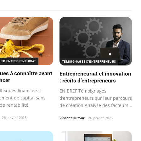
ES D'ENTREPRENEURIAT
TÉMOIGNAGES D'ENTREPRENEURS
ques à connaître avant
Entrepreneuriat et innovation
ancer
: récits d’entrepreneurs
Risques financiers :
EN BREF Témoignages
sement de capital sans
d’entrepreneurs sur leur parcours
de rentabilité.
de création Analyse des facteurs
de succès…
26 janvier 2025
Vincent Dufour
26 janvier 2025