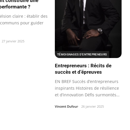
t construire une
performante ?
ision claire : établir des
s communs pour guider
27 janvier 2025
TÉMOIGNAGES D'ENTREPRENEURS
Entrepreneurs : Récits de
succès et d’épreuves
EN BREF Succès d’entrepreneurs
inspirants Histoires de résilience
et d’innovation Défis surmontés…
Vincent Dufour
26 janvier 2025