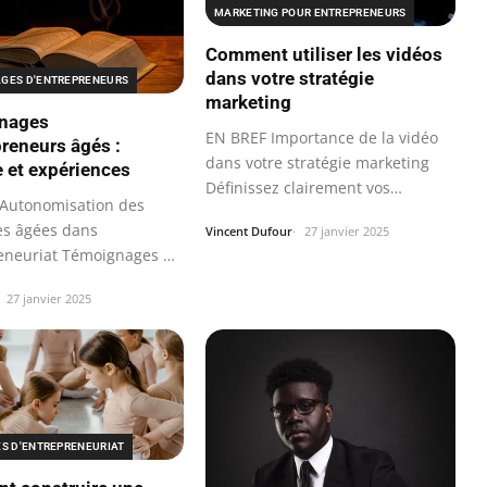
MARKETING POUR ENTREPRENEURS
Comment utiliser les vidéos
dans votre stratégie
GES D'ENTREPRENEURS
marketing
nages
EN BREF Importance de la vidéo
preneurs âgés :
dans votre stratégie marketing
 et expériences
Définissez clairement vos
Autonomisation des
objectifs…
s âgées dans
Vincent Dufour
27 janvier 2025
reneuriat Témoignages de
reneurs…
27 janvier 2025
ES D'ENTREPRENEURIAT