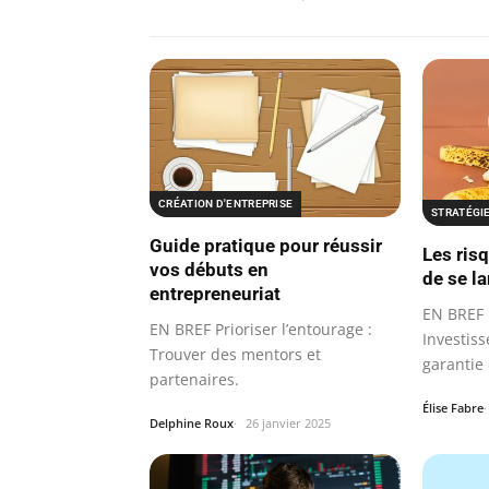
CRÉATION D'ENTREPRISE
STRATÉGI
Guide pratique pour réussir
Les ris
vos débuts en
de se l
entrepreneuriat
EN BREF 
EN BREF Prioriser l’entourage :
Investis
Trouver des mentors et
garantie 
partenaires.
Élise Fabre
Delphine Roux
26 janvier 2025