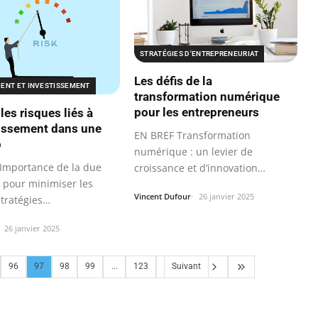
STRATÉGIES D'ENTREPRENEURIAT
Les défis de la
ENT ET INVESTISSEMENT
transformation numérique
pour les entrepreneurs
les risques liés à
tissement dans une
EN BREF Transformation
p
numérique : un levier de
Importance de la due
croissance et d’innovation
e pour minimiser les
Obstacles : défis qui…
Vincent Dufour
26 janvier 2025
tratégies
issement pour…
26 janvier 2025
96
97
98
99
...
123
Suivant