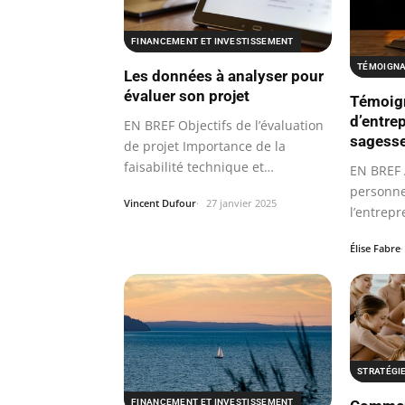
FINANCEMENT ET INVESTISSEMENT
TÉMOIGNA
Les données à analyser pour
évaluer son projet
Témoig
d’entre
EN BREF Objectifs de l’évaluation
sagesse
de projet Importance de la
faisabilité technique et
EN BREF 
financière…
personne
Vincent Dufour
27 janvier 2025
l’entrep
seniorp
Élise Fabre
STRATÉGI
FINANCEMENT ET INVESTISSEMENT