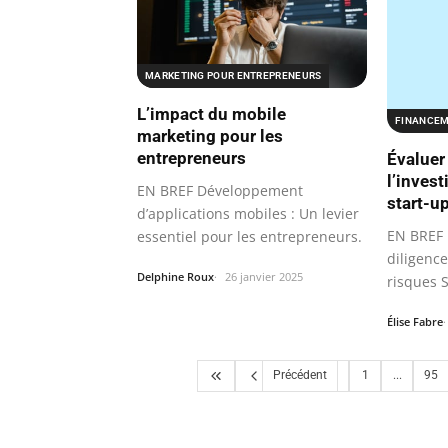
MARKETING POUR ENTREPRENEURS
L’impact du mobile
FINANCEM
marketing pour les
entrepreneurs
Évaluer 
l’inves
EN BREF Développement
start-u
d’applications mobiles : Un levier
EN BREF 
essentiel pour les entrepreneurs.
diligenc
Delphine Roux
26 janvier 2025
risques S
d’invest
Élise Fabre
Précédent
1
...
95