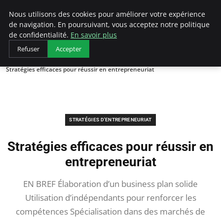
LECFCM
Nous utilisons des cookies pour améliorer votre expérience
de navigation. En poursuivant, vous acceptez notre politique
de confidentialité.
En savoir plus
Refuser
Accepter
Accueil
Stratégies d'entrepreneuriat
Stratégies efficaces pour réussir en entrepreneuriat
STRATÉGIES D'ENTREPRENEURIAT
Stratégies efficaces pour réussir en
entrepreneuriat
EN BREF Élaboration d’un business plan solide
Utilisation d’indépendants pour renforcer les
compétences Spécialisation dans des marchés de