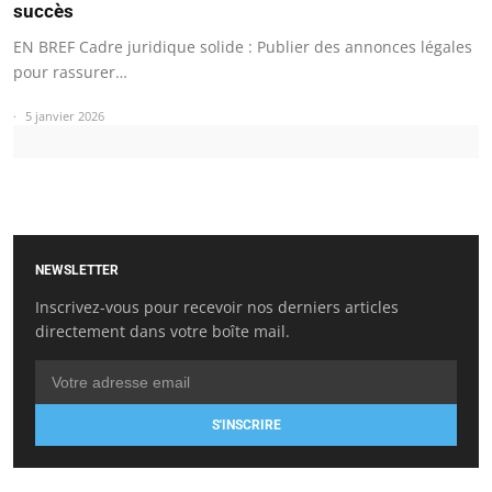
succès
EN BREF Cadre juridique solide : Publier des annonces légales
pour rassurer…
5 janvier 2026
NEWSLETTER
Inscrivez-vous pour recevoir nos derniers articles
directement dans votre boîte mail.
S'INSCRIRE