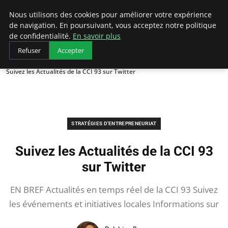
LECFCM
Nous utilisons des cookies pour améliorer votre expérience
de navigation. En poursuivant, vous acceptez notre politique
de confidentialité.
En savoir plus
Refuser
Accepter
Accueil
Stratégies d'entrepreneuriat
Suivez les Actualités de la CCI 93 sur Twitter
STRATÉGIES D'ENTREPRENEURIAT
Suivez les Actualités de la CCI 93
sur Twitter
EN BREF Actualités en temps réel de la CCI 93 Suivez
les événements et initiatives locales Informations sur