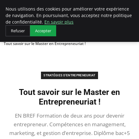
LECFCM
Nous utilisons des cookies pour améliorer votre expérience
de navigation. En poursuivant, vous acceptez notre politique
de confidentialité.
En savoir plus
Refuser
Accepter
Accueil
Stratégies d'entrepreneuriat
Tout savoir sur le Master en Entrepreneuriat !
STRATÉGIES D'ENTREPRENEURIAT
Tout savoir sur le Master en
Entrepreneuriat !
EN BREF Formation de deux ans pour devenir
entrepreneur. Compétences en management,
marketing, et gestion d’entreprise. Diplôme bac+5