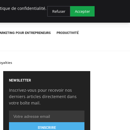
ique de confidentialité.
Refuser
Accepter
ARKETING POUR ENTREPRENEURS
PRODUCTIVITÉ
oyalties
NEWSLETTER
Inscrivez-vous pour recevoir nos
derniers articles directement dans
votre boîte mail.
S'INSCRIRE