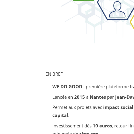
EN BREF
WE DO GOOD
: première plateforme f
Lancée en
2015
à
Nantes
par
Jean-Da
Permet aux projets avec
impact social
capital
.
Investissement dès
10 euros
, retour f
minimale de
cinq ans
.