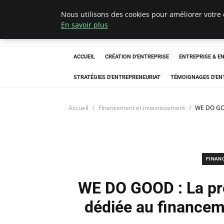
Nous utilisons des cookies pour améliorer votre 
LECFCM
En savoir plus
ACCUEIL
CRÉATION D'ENTREPRISE
ENTREPRISE & E
STRATÉGIES D'ENTREPRENEURIAT
TÉMOIGNAGES D'EN
Accueil
Financement et investissement
WE DO GOO
FINAN
WE DO GOOD : La pr
dédiée au financeme