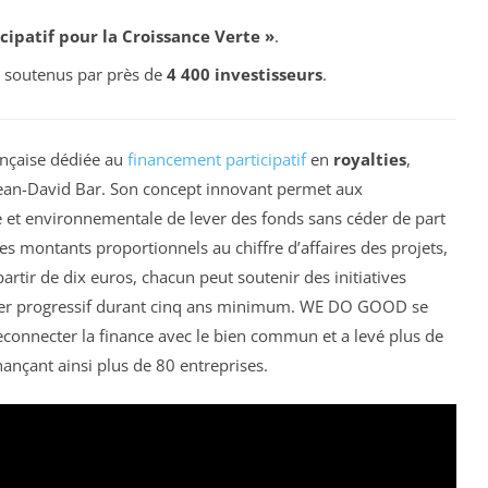
ipatif pour la Croissance Verte »
.
, soutenus par près de
4 400 investisseurs
.
ançaise dédiée au
financement participatif
en
royalties
,
Jean-David Bar. Son concept innovant permet aux
e et environnementale de lever des fonds sans céder de part
des montants proportionnels au chiffre d’affaires des projets,
partir de dix euros, chacun peut soutenir des initiatives
ancier progressif durant cinq ans minimum. WE DO GOOD se
connecter la finance avec le bien commun et a levé plus de
nançant ainsi plus de 80 entreprises.