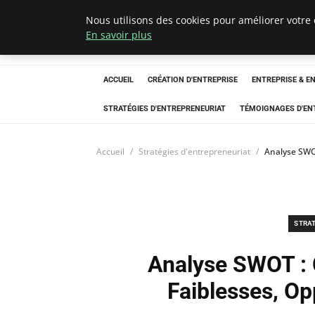
Nous utilisons des cookies pour améliorer votre 
LECFCM
En savoir plus
ACCUEIL
CRÉATION D'ENTREPRISE
ENTREPRISE & E
STRATÉGIES D'ENTREPRENEURIAT
TÉMOIGNAGES D'EN
Accueil
Stratégies d'entrepreneuriat
Analyse SWO
STRA
Analyse SWOT : 
Faiblesses, O