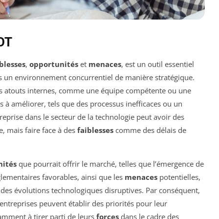
OT
iblesses
,
opportunités
et
menaces
, est un outil essentiel
ns un environnement concurrentiel de manière stratégique.
les atouts internes, comme une équipe compétente ou une
nts à améliorer, tels que des processus inefficaces ou un
prise dans le secteur de la technologie peut avoir des
, mais faire face à des
faiblesses
comme des délais de
nités
que pourrait offrir le marché, telles que l’émergence de
ementaires favorables, ainsi que les
menaces
potentielles,
des évolutions technologiques disruptives. Par conséquent,
entreprises peuvent établir des priorités pour leur
mment à tirer parti de leurs
forces
dans le cadre des