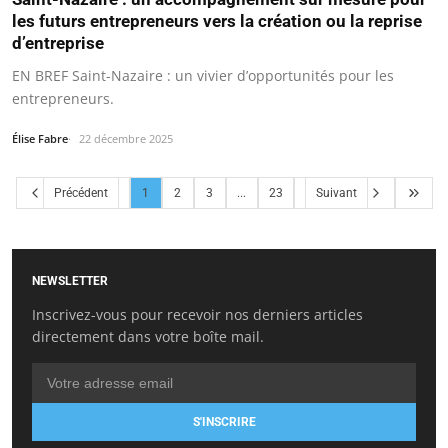
les futurs entrepreneurs vers la création ou la reprise
d’entreprise
EN BREF Saint-Nazaire : un vivier d’opportunités pour les
entrepreneurs.
Élise Fabre
22 décembre 2025
Précédent
1
2
3
...
23
Suivant
NEWSLETTER
Inscrivez-vous pour recevoir nos derniers articles
directement dans votre boîte mail.
S'INSCRIRE