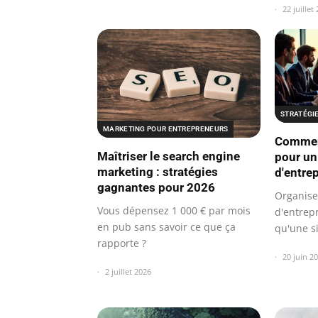
22 juillet
STRATÉGI
MARKETING POUR ENTREPRENEURS
Comment
Maîtriser le search engine
pour un
marketing : stratégies
d'entrep
gagnantes pour 2026
Organise
Vous dépensez 1 000 € par mois
d'entrep
en pub sans savoir ce que ça
qu'une s
rapporte ?
levier…
20 juin 2
2 juillet 2026