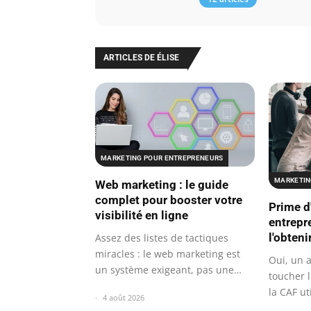
ARTICLES DE ÉLISE
MARKETING POUR ENTREPRENEURS
MARKETIN
Web marketing : le guide
complet pour booster votre
Prime d'
visibilité en ligne
entrepr
l'obteni
Assez des listes de tactiques
miracles : le web marketing est
Oui, un 
un système exigeant, pas une
toucher l
baguette…
la CAF ut
4 août 2026
par…