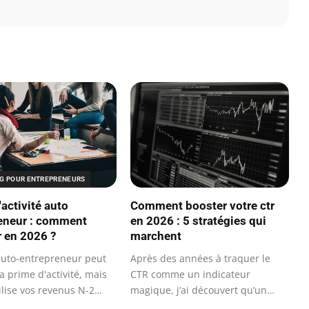
G POUR ENTREPRENEURS
activité auto
Comment booster votre ctr
eneur : comment
en 2026 : 5 stratégies qui
r en 2026 ?
marchent
auto-entrepreneur peut
Après des années à traquer le
a prime d'activité, mais
CTR comme un indicateur
ilise vos revenus N-2
magique, j’ai découvert qu’un
taux de clics…