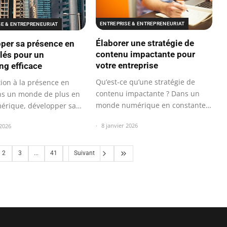
ENTREPRISE & ENTREPRENEURIAT
SE & ENTREPRENEURIAT
Élaborer une stratégie de
per sa présence en
contenu impactante pour
clés pour un
votre entreprise
ng efficace
Qu’est-ce qu’une stratégie de
tion à la présence en
contenu impactante ? Dans un
ns un monde de plus en
monde numérique en constante
érique, développer sa
évolution…
e…
8 janvier 2026
 2026
2
3
...
41
Suivant