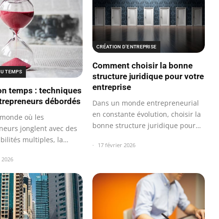
CRÉATION D'ENTREPRISE
Comment choisir la bonne
DU TEMPS
structure juridique pour votre
entreprise
on temps : techniques
trepreneurs débordés
Dans un monde entrepreneurial
en constante évolution, choisir la
monde où les
bonne structure juridique pour
neurs jonglent avec des
son…
ilités multiples, la
17 février 2026
du temps…
r 2026