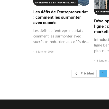
ENTREPRISE & ENTREPRENEURIAT
Les défis de l’entrepreneuriat
ENTREPRI
: comment les surmonter
Dévelop
avec succès
ligne : 
Les défis de l’entrepreneuriat :
marketi
comment les surmonter avec
Introduc
succès Introduction aux défis de…
ligne Da
plus num
8 janvier 2026
présenc
8 janvier
Précédent
1