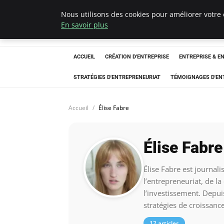
Nous utilisons des cookies pour améliorer votre 
LECFCM
En savoir plus
ACCUEIL
CRÉATION D'ENTREPRISE
ENTREPRISE & E
STRATÉGIES D'ENTREPRENEURIAT
TÉMOIGNAGES D'EN
Accueil
Élise Fabre
Élise Fabre
Élise Fabre est journali
l’entrepreneuriat, de la
l’investissement. Depuis
stratégies de croissance 
12 articles