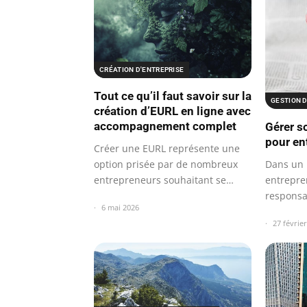
CRÉATION D'ENTREPRISE
Tout ce qu’il faut savoir sur la
GESTION 
création d’EURL en ligne avec
accompagnement complet
Gérer s
pour en
Créer une EURL représente une
Dans un 
option prisée par de nombreux
entrepre
entrepreneurs souhaitant se
responsab
lancer…
6 mai 2026
gestion 
27 févrie