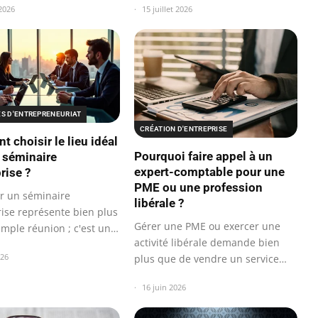
 2026
15 juillet 2026
ES D'ENTREPRENEURIAT
CRÉATION D'ENTREPRISE
 choisir le lieu idéal
Pourquoi faire appel à un
 séminaire
expert-comptable pour une
rise ?
PME ou une profession
r un séminaire
libérale ?
rise représente bien plus
Gérer une PME ou exercer une
imple réunion ; c'est un
activité libérale demande bien
026
plus que de vendre un service…
16 juin 2026