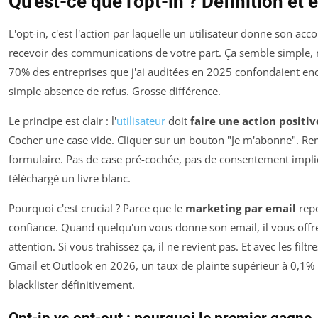
Qu'est-ce que l'opt-in ? Définition et 
L'opt-in, c'est l'action par laquelle un utilisateur donne son acc
recevoir des communications de votre part. Ça semble simple, 
70% des entreprises que j'ai auditées en 2025 confondaient enc
simple absence de refus. Grosse différence.
Le principe est clair : l'
utilisateur
doit
faire une action positiv
Cocher une case vide. Cliquer sur un bouton "Je m'abonne". Re
formulaire. Pas de case pré-cochée, pas de consentement implici
téléchargé un livre blanc.
Pourquoi c'est crucial ? Parce que le
marketing par email
repo
confiance. Quand quelqu'un vous donne son email, il vous offr
attention. Si vous trahissez ça, il ne revient pas. Et avec les filt
Gmail et Outlook en 2026, un taux de plainte supérieur à 0,1% 
blacklister définitivement.