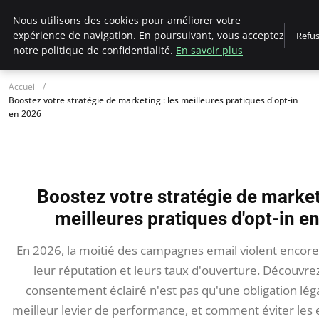
LECFCM
Nous utilisons des cookies pour améliorer votre
expérience de navigation. En poursuivant, vous acceptez
Refu
notre politique de confidentialité.
En savoir plus
Accueil
Boostez votre stratégie de marketing : les meilleures pratiques d'opt-in
en 2026
Boostez votre stratégie de marketi
meilleures pratiques d'opt-in e
En 2026, la moitié des campagnes email violent encore l
leur réputation et leurs taux d'ouverture. Découvre
consentement éclairé n'est pas qu'une obligation léga
meilleur levier de performance, et comment éviter les 