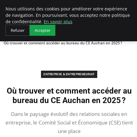
LECFCM
Nous utilisons des cookies pour améliorer votre expérience
de navigation. En poursuivant, vous acceptez notre politique
de confidentialité.
En savoir plus
Refuser
Accepter
Accueil
Entreprise & Entrepreneuriat
Où trouver et comment accéder au bureau du CE Auchan en 2025 ?
ENTREPRISE & ENTREPRENEURIAT
Où trouver et comment accéder au
bureau du CE Auchan en 2025 ?
Dans le paysage évolutif des relations sociales en
entreprise, le Comité Social et Économique (CSE) tient
une place