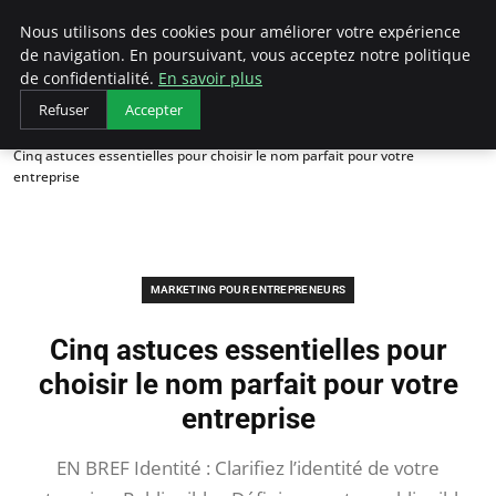
LECFCM
Nous utilisons des cookies pour améliorer votre expérience
de navigation. En poursuivant, vous acceptez notre politique
de confidentialité.
En savoir plus
Refuser
Accepter
Accueil
Marketing pour entrepreneurs
Cinq astuces essentielles pour choisir le nom parfait pour votre
entreprise
MARKETING POUR ENTREPRENEURS
Cinq astuces essentielles pour
choisir le nom parfait pour votre
entreprise
EN BREF Identité : Clarifiez l’identité de votre