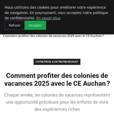
LECFCM
Nous utilisons des cookies pour améliorer votre expérience
de navigation. En poursuivant, vous acceptez notre politique
de confidentialité.
En savoir plus
Refuser
Accepter
Accueil
Entreprise & Entrepreneuriat
Comment profiter des colonies de vacances 2025 avec le CE Auchan ?
ENTREPRISE & ENTREPRENEURIAT
Comment profiter des colonies de
vacances 2025 avec le CE Auchan ?
Chaque année, les colonies de vacances représentent
une opportunité précieuse pour les enfants de vivre
des expériences riches